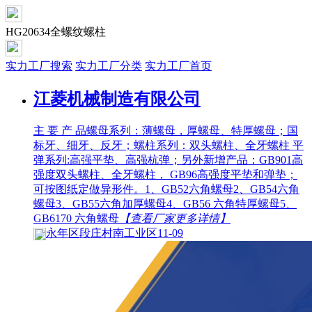
HG20634全螺纹螺柱
实力工厂搜索
实力工厂分类
实力工厂首页
江菱机械制造有限公司
主 要 产 品螺母系列：薄螺母，厚螺母、特厚螺母；国
标牙、细牙、反牙；螺柱系列：双头螺柱、全牙螺柱 平
弹系列:高强平垫、高强杭弹；另外新增产品：GB901高
强度双头螺柱、全牙螺柱， GB96高强度平垫和弹垫；
可按图纸定做异形件。1、GB52六角螺母2、GB54六角
螺母3、GB55六角加厚螺母4、GB56 六角特厚螺母5、
GB6170 六角螺母
【查看厂家更多详情】
永年区段庄村南工业区11-09