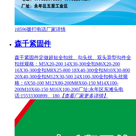
18596
拨打电话
厂家详情
森千紧固件
森千紧固件定做超短全扣丝、勾头丝、双头异型勾件全
扣丝规格：M5X20-200 14X30-300全扣M6X20-200
16X30-300全扣M8X25-800 18X40-300全扣M10X30-800
20X40-300全扣M12X30-500 24X100-300全扣钩头丝规
格：6X50-100 M12X80-200M8X60-150 M14X100-
200M10X60-150 M16X100-200厂址:永年区东滩头电
话:15533300899、180
【查看厂家更多详情】