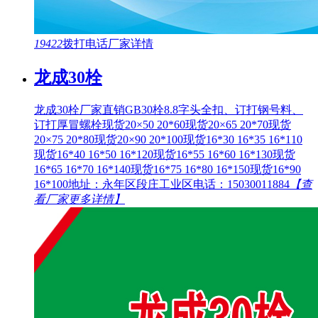
19422
拨打电话
厂家详情
龙成30栓
龙成30栓厂家直销GB30栓8.8字头全扣、订打钢号料、
订打厚冒螺栓现货20×50 20*60现货20×65 20*70现货
20×75 20*80现货20×90 20*100现货16*30 16*35 16*110
现货16*40 16*50 16*120现货16*55 16*60 16*130现货
16*65 16*70 16*140现货16*75 16*80 16*150现货16*90
16*100地址：永年区段庄工业区电话：15030011884
【查
看厂家更多详情】