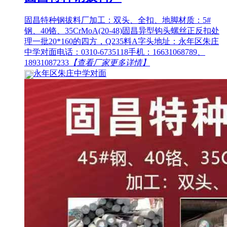
固昌特种钢拔料厂加工：双头、全扣、地脚材质：5#
钢、40铬、35CrMoA(20-48)固昌异型钩头螺丝正反扣处
理一批20*160的四方，Q235料A字头地址：永年区朱庄
中学对面电话：0310-6735118手机：16631068789、
18931087233
【查看厂家更多详情】
永年区朱庄中学对面