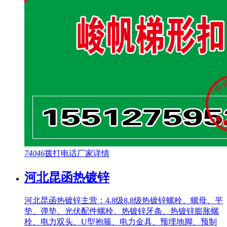
74046
拨打电话
厂家详情
河北昆函热镀锌
河北昆函热镀锌主营：4.8级8.8级热镀锌螺栓、螺母、平
垫、弹垫、光伏配件螺栓、热镀锌牙条、热镀锌膨胀螺
栓、电力双头、U型抱箍、电力金具、预埋地脚、预制