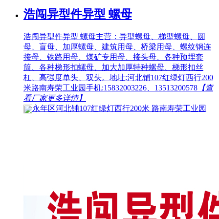
浩闯异型件异型 螺母
浩闯异型件异型 螺母主营：异型螺母、梯型螺母、圆
母、盲母、加厚螺母、建筑用母、桥梁用母、螺纹钢连
接母、铁路用母、煤矿专用母、接头母、各种预埋套
筒、各种梯形扣螺母、加大加厚特种螺母、梯形扣丝
杠、高强度单头、双头。地址:河北铺107红绿灯西行200
米路南寿荣工业园手机:15832003226、13513200578
【查
看厂家更多详情】
永年区河北铺107红绿灯西行200米 路南寿荣工业园