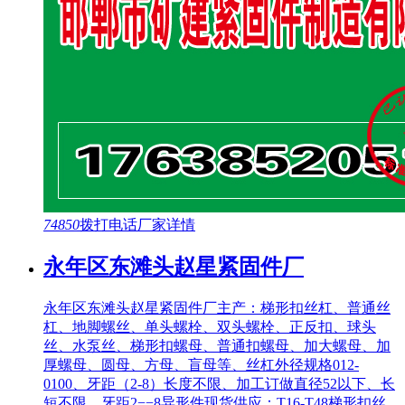
74850
拨打电话
厂家详情
永年区东滩头赵星紧固件厂
永年区东滩头赵星紧固件厂主产：梯形扣丝杠、普通丝
杠、地脚螺丝、单头螺栓、双头螺栓、正反扣、球头
丝、水泵丝、梯形扣螺母、普通扣螺母、加大螺母、加
厚螺母、圆母、方母、盲母等、丝杠外径规格012-
0100、牙距（2-8）长度不限、加工订做直径52以下、长
短不限、牙距2−−8异形件现货供应：T16-T48梯形扣丝