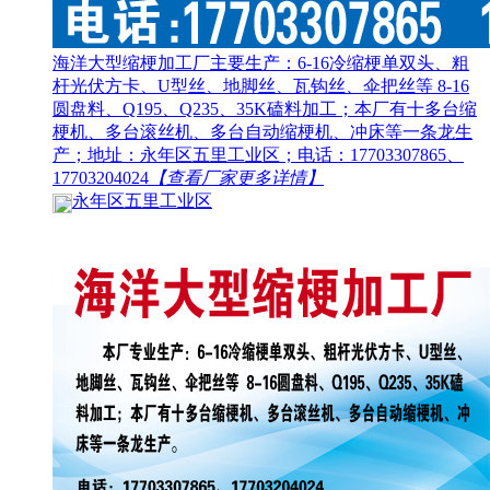
海洋大型缩梗加工厂主要生产：6-16冷缩梗单双头、粗
杆光伏方卡、U型丝、地脚丝、瓦钩丝、伞把丝等 8-16
圆盘料、Q195、Q235、35K磕料加工；本厂有十多台缩
梗机、多台滚丝机、多台自动缩梗机、冲床等一条龙生
产；地址：永年区五里工业区；电话：17703307865、
17703204024
【查看厂家更多详情】
永年区五里工业区