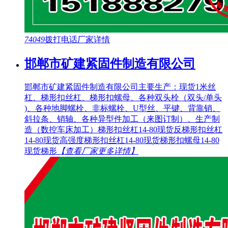
74049
拨打电话
厂家详情
邯郸市矿建紧固件制造有限公司
邯郸市矿建紧固件制造有限公司主要生产：现货1米丝
杠、梯形扣丝杠、梯形扣螺母、各种双头栓（双头/单头
)、各种地脚螺栓、非标螺栓、U型丝、平键、背靠销、
斜拉条、销轴、各种异型件加工（来图订制）、生产制
造（数控车床加工）梯形扣丝杠14-80现货反梯形扣丝杠
14-80现货高强度梯形扣丝杠14-80现货梯形扣螺母14-80
现货梯形
【查看厂家更多详情】