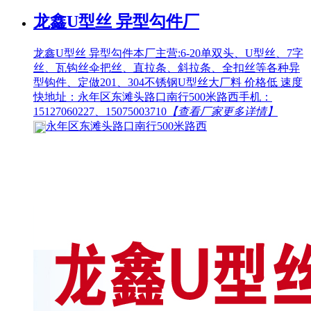
龙鑫U型丝 异型勾件厂
龙鑫U型丝 异型勾件本厂主营:6-20单双头、U型丝、7字
丝、瓦钩丝伞把丝、直拉条、斜拉条、全扣丝等各种异
型钩件、定做201、304不锈钢U型丝大厂料 价格低 速度
快地址：永年区东滩头路口南行500米路西手机：
15127060227、15075003710
【查看厂家更多详情】
永年区东滩头路口南行500米路西