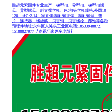
胜超元紧固件专业生产：梯型扣、异型扣、梯型扣螺
母、异型螺母、斜支撑丝杠、PC勾头丝杠规格:外圆10-
120、牙距2-14厂家直销:精轧螺纹钢、精轧螺母、垫
片、连接器、螺旋筋、贝雷销、贝雷螺栓、爬锥等各种
预埋件地址:永年区东滩头工业区电话:18533948872、
15188827977
【查看厂家更多详情】