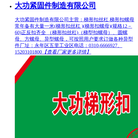
大功紧固件制造有限公司
大功紧固件制造有限公司主营：梯形扣丝杠 梯形扣螺母
常年备有大量一米(梯形扣丝杠 )(梯形扣螺母)(规格12－
60)正反扣齐全 （梯形扣丝杠)（梯型扣螺母）、圆螺
母、方螺母、异型螺母，可按照用户要求订做各种异型
件厂址：永年区五里工业区电话：0310-6666927、
15203101800
【查看厂家更多详情】