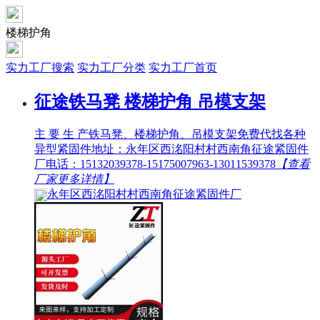
楼梯护角
实力工厂搜索
实力工厂分类
实力工厂首页
征途铁马凳 楼梯护角 吊模支架
主 要 生 产铁马凳、楼梯护角、吊模支架免费代找各种
异型紧固件地址：永年区西洺阳村村西南角征途紧固件
厂电话：15132039378-15175007963-13011539378
【查看
厂家更多详情】
永年区西洺阳村村西南角征途紧固件厂