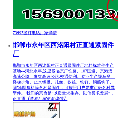
73897
拨打电话
厂家详情
邯郸市永年区西洺阳村正直通紧固件
厂
邯郸市永年区西洺阳村正直通紧固件厂地处标准件生产
基地---河北永年,这里紧临京广铁路、107国道、京港澳
高速公路、青红高速公路,交通便利。专业生产铁马凳、
楼梯护角、止水钢板、扎丝、铁丝、铁钉、钢筋钩子、
圆钢/圆盘料等各种紧固件，可按照用户要求订做各种异
型件。 我们的宗旨是“以质量求生存、以信誉求发展”，
正直通
【查看厂家更多详情】