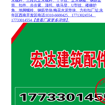
水螺杆、三段式止水螺杆、丁字丝、止水钢板、钢筋套
筒、扣件、步步紧、顶托、铁马登、U型丝、楼梯护
角、地脚螺栓、钢筋垫块/梅花水泥垫块、方柱扣厂址:永
年区西南开发区电话:0310-6600425、17713024554、
17733014554
【查看厂家更多详情】