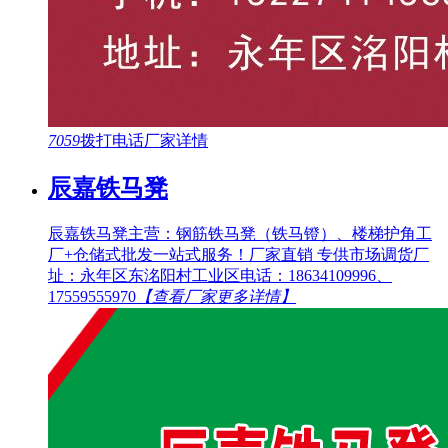
7059
拨打电话
厂家详情
辰嘉铁马凳
辰嘉铁马凳主营：钢筋铁马凳（铁马镫）、楼梯护角工
厂+仓储式批发一站式服务！厂家直销 专供市场调货厂
址：永年区东洺阳村工业区电话：18634109996、
17559555970
【查看厂家更多详情】