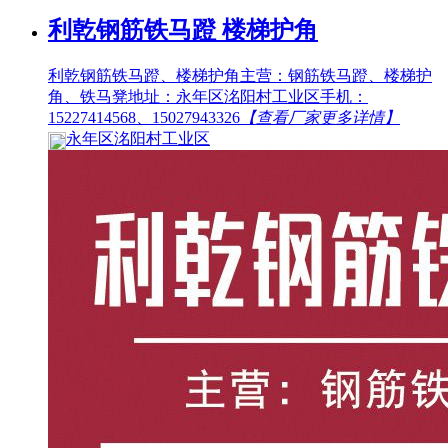
利乾钢筋铁马蹬 楼梯护角
利乾钢筋铁马蹬、楼梯护角主营：钢筋铁马蹬、楼梯护
角、铁马凳地址：永年区洺阳村工业区手机：
15227414568、15027943326
【查看厂家更多详情】
永年区洺阳村工业区