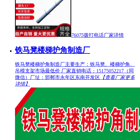
76075
拨打电话
厂家详情
铁马凳楼梯护角制造厂
铁马凳楼梯护角制造厂主要生产：铁马凳、楼梯护角、
吊模支架市场最低价 厂家直销电话：15175052217（同
微信）厂址：邯郸市永年区东南开发区
【查看厂家更多
详情】