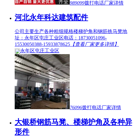
989099
拨打电话
厂家详情
河北永年科达建筑配件
公司主要生产各种粗细规格楼梯护角和钢筋铁马凳地
址：永年区屯庄工业区电话：18730051096-
15530050388-15933878625
【查看厂家更多详情】
永年区屯庄工业区
76096
拨打电话
厂家详情
大银桥钢筋马凳、楼梯护角及各种异
形件