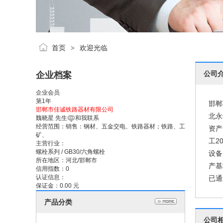
首页
欢迎光临
>
公司
企业档案
企业会员
第
1
年
邯郸
邯郸市佳诚铁路器材有限公司
北永
魏晓星
先生
和我联系
经营范围：
销售：钢材、五金交电、铁路器材；铁路、工
资产
矿、
工2
主营行业：
螺栓系列
/
GB30/六角螺栓
设备
所在地区：
河北/邯郸市
产基
信用指数：
0
认证信息：
已通过
保证金：
0.00 元
产品分类
公司