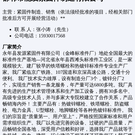
主营：紧固件制造、销售（依法须经批准的项目，经相关部门
批准后方可开展经营活动）**
联 系 人：张小涛 （先生）
公司电话：15930017568
厂家简介
永年县发源紧固件有限公司（金峰标准件厂）地处全国最大的
标准件生产基地---河北省永年县西滩头标准件工业区，是一家
规模较大、建厂较早的铁塔螺栓和热镀锌标准件专业生产厂
家。我厂紧临京广铁路、107国道和京深高速公路，交通十分
便利。 我厂技术实力雄厚，设有制造分厂3个，镀锌分厂2
个，实现生产销售一条龙服务，年产量可达6800多吨。我厂具
有先进的生产技术管理体系和生产加工设备，拥有30多名中、
高级专业技术人员，并与多家大专院校建立了合作关系，产品
畅销海内外！ 主要产品有：热镀锌螺栓、铁塔螺栓、防盗螺
栓、电力金具、U型螺栓、地脚螺栓等各种热镀锌标准件。 我
们的宗旨是“质量第一、用户至上”，严格按照国家标准和用户
需求组织生产。我厂以先进完善的设备、过硬的产品质量，产
品畅销全国各地，深受用户信赖和好评，选择我厂产品就等于