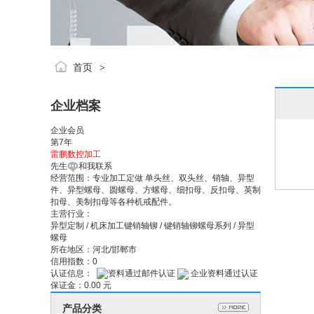
首页
>
企业档案
企业会员
第
7
年
雷鹏数控加工
先生
和我联系
经营范围：
专业加工定做 单头丝、双头丝、销轴、异型
件、异型螺母、圆螺母、方螺母、细扣母、反扣母、英制
扣母、美制扣母等各种机戒配件。
主营行业：
异型定制
/
机床加工
键销轴铆
/
键销轴铆
螺母系列
/
异型
螺母
所在地区：
河北/邯郸市
信用指数：
0
认证信息：
企业资料通过认证
保证金：
0.00 元
产品分类