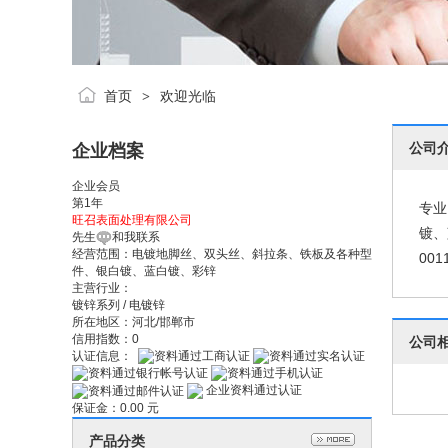
首页
欢迎光临
>
公司
企业档案
企业会员
第
1
年
专业
旺召表面处理有限公司
镀、
先生
和我联系
经营范围：
电镀地脚丝、双头丝、斜拉条、铁板及各种型
001
件、银白镀、蓝白镀、彩锌
主营行业：
镀锌系列
/
电镀锌
所在地区：
河北/邯郸市
信用指数：
0
公司
认证信息：
企业资料通过认证
保证金：
0.00 元
产品分类