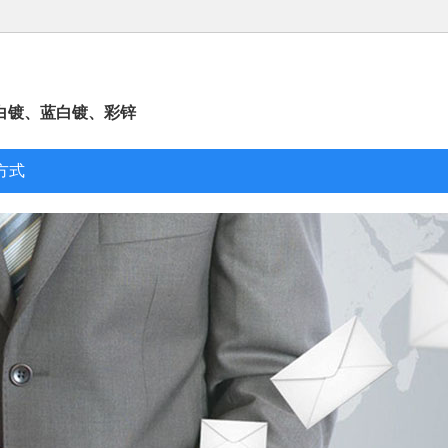
白镀、蓝白镀、彩锌
方式